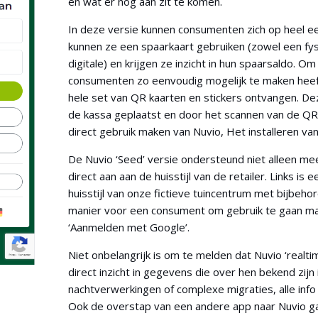
en wat er nog aan zit te komen.
In deze versie kunnen consumenten zich op heel ee
kunnen ze een spaarkaart gebruiken (zowel een fys
digitale) en krijgen ze inzicht in hun spaarsaldo. O
consumenten zo eenvoudig mogelijk te maken heeft
hele set van QR kaarten en stickers ontvangen. D
de kassa geplaatst en door het scannen van de Q
direct gebruik maken van Nuvio, Het installeren van
De Nuvio ‘Seed’ versie ondersteund niet alleen mee
direct aan aan de huisstijl van de retailer. Links is
huisstijl van onze fictieve tuincentrum met bijbehor
manier voor een consument om gebruik te gaan mak
‘Aanmelden met Google’.
Niet onbelangrijk is om te melden dat Nuvio ‘realti
direct inzicht in gegevens die over hen bekend zijn 
nachtverwerkingen of complexe migraties, alle info 
Ook de overstap van een andere app naar Nuvio ga