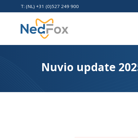
T: (NL) +31 (0)527 249 900
Nuvio update 202