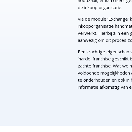
noodzaak, er kan direct g
de inkoop organisatie.
Via de module ‘Exchange’ k
inkooporganisatie handma
verwerkt. Hierbij zijn een
aanwezig om dit proces zo 
Een krachtige eigenschap va
‘harde’ franchise geschikt 
zachte franchise. Wat we 
voldoende mogelijkheden a
te onderhouden en ook in 
informatie afkomstig van e