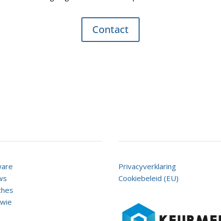
Contact
ilVista
Service
ware
Privacyverklaring
ws
Cookiebeleid (EU)
ches
 wie