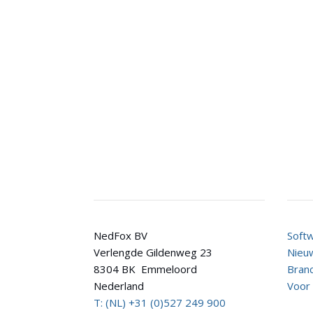
Contact
Reta
NedFox BV
Soft
Verlengde Gildenweg 23
Nieu
8304 BK Emmeloord
Bran
Nederland
Voor
T: (NL) +31 (0)527 249 900