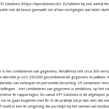
olutions (https://kpisolutions.nl/). Zij hebben bij een aantal Ret
satie ook de keuze gemaakt om al hun vestigingen aan laten slui
 is het combineren van gegevens. RetailVista telt circa 500 versc
tie dan heb je zo’n 250.000 gecombineerde gegevens te pakken. W
binatie van verkopen en personele bezetting. Of combineer omz
bestellingen… Het combineren van gegevens is eindeloos, op het ri
ectieve BI rapportages. En vanuit KPI Solutions is de afgelopen 
 om te gaan beginnen met BI. In de praktijk zal je dan zien dat 
f snel!) in een BI omgeving die jou helpt bij het nemen van beslis