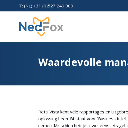
T: (NL) +31 (0)527 249 900
Waardevolle mana
RetailVista kent vele rapportages en uitgebr
oplossing heen. BI staat voor ‘Business Inte
nemen. Misschien heb je al wel eens iets geh