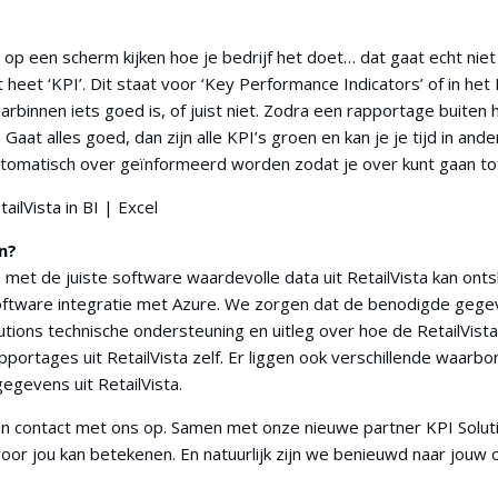
 op een scherm kijken hoe je bedrijf het doet… dat gaat echt niet
heet ‘KPI’. Dit staat voor ‘Key Performance Indicators’ of in het 
rbinnen iets goed is, of juist niet. Zodra een rapportage buiten h
at alles goed, dan zijn alle KPI’s groen en kan je je tijd in and
r automatisch over geïnformeerd worden zodat je over kunt gaan 
n?
e met de juiste software waardevolle data uit RetailVista kan ont
ftware integratie met Azure. We zorgen dat de benodigde gegev
tions technische ondersteuning en uitleg over hoe de RetailVista
apportages uit RetailVista zelf. Er liggen ook verschillende waar
egevens uit RetailVista.
en contact met ons op. Samen met onze nieuwe partner KPI Soluti
voor jou kan betekenen. En natuurlijk zijn we benieuwd naar jou