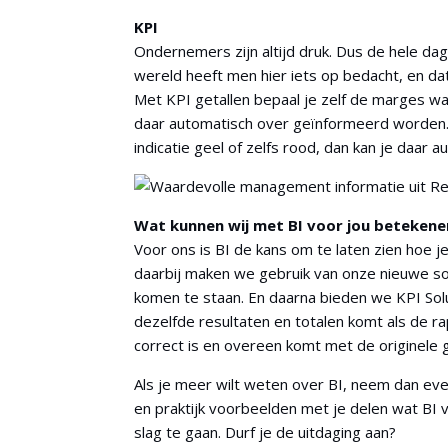
KPI
Ondernemers zijn altijd druk. Dus de hele dag
wereld heeft men hier iets op bedacht, en dat 
Met KPI getallen bepaal je zelf de marges waa
daar automatisch over geïnformeerd worden. Ga
indicatie geel of zelfs rood, dan kan je daa
Wat kunnen wij met BI voor jou betekene
Voor ons is BI de kans om te laten zien hoe j
daarbij maken we gebruik van onze nieuwe so
komen te staan. En daarna bieden we KPI Solu
dezelfde resultaten en totalen komt als de r
correct is en overeen komt met de originele g
Als je meer wilt weten over BI, neem dan ev
en praktijk voorbeelden met je delen wat BI 
slag te gaan. Durf je de uitdaging aan?