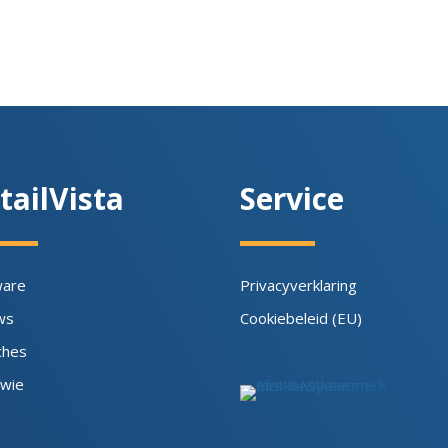
tailVista
Service
ware
Privacyverklaring
ws
Cookiebeleid (EU)
ches
 wie