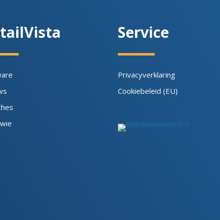
tailVista
Service
ware
Privacyverklaring
ws
Cookiebeleid (EU)
ches
 wie