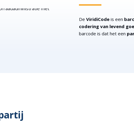
De
ViridiCode
is een
bar
codering van levend go
barcode is dat het een
pa
partij