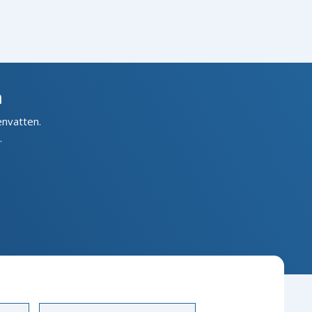
n
envatten.
.