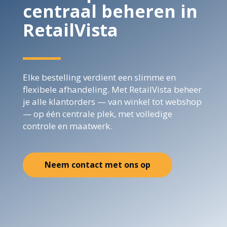
centraal beheren in
RetailVista
Elke bestelling verdient een slimme en
flexibele afhandeling. Met RetailVista beheer
je alle klantorders — van winkel tot webshop
— op één centrale plek, met volledige
controle en maatwerk.
Neem contact met ons op