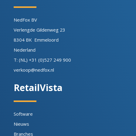
NedFox BV
Verlengde Gildenweg 23
8304 BK Emmeloord
Nederland
T: (NL) +31 (0)527 249 900
verkoop@nedfox.nl
RetailVista
Software
Nieuws
Branches