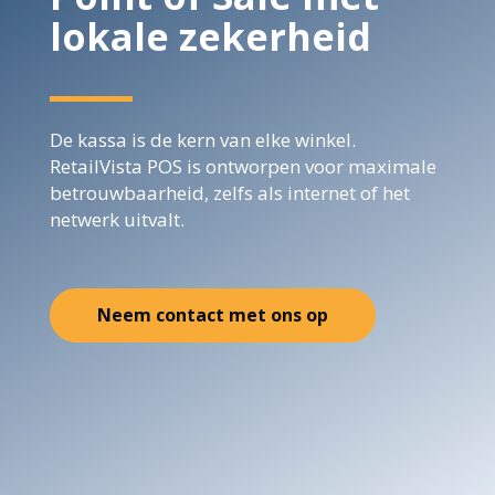
lokale zekerheid
De kassa is de kern van elke winkel.
RetailVista POS is ontworpen voor maximale
betrouwbaarheid, zelfs als internet of het
netwerk uitvalt.
Neem contact met ons op