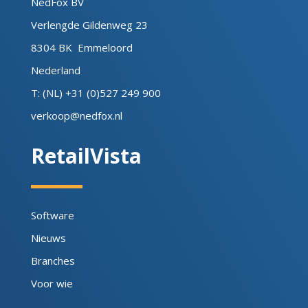
NedFox BV
Verlengde Gildenweg 23
8304 BK Emmeloord
Nederland
T: (NL) +31 (0)527 249 900
verkoop@nedfox.nl
RetailVista
Software
Nieuws
Branches
Voor wie