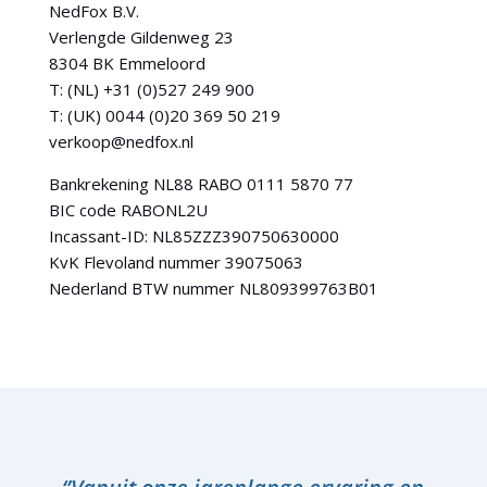
NedFox B.V.
Verlengde Gildenweg 23
8304 BK Emmeloord
T: (NL) +31 (0)527 249 900
T: (UK) 0044 (0)20 369 50 219
verkoop@nedfox.nl
Bankrekening NL88 RABO 0111 5870 77
BIC code RABONL2U
Incassant-ID: NL85ZZZ390750630000
KvK Flevoland nummer 39075063
Nederland BTW nummer NL809399763B01